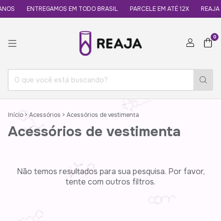
ANOS
ENTREGAMOS EM TODO BRASIL
PARCELE EM ATÉ 12X
REAJA 
0
Início
>
Acessórios
>
Acessórios de vestimenta
Acessórios de vestimenta
Não temos resultados para sua pesquisa. Por favor,
tente com outros filtros.