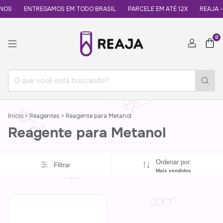
NOS
ENTREGAMOS EM TODO BRASIL
PARCELE EM ATÉ 12X
REAJA -
0
Início
>
Reagentes
>
Reagente para Metanol
Reagente para Metanol
Ordenar por:
Filtrar
Mais vendidos