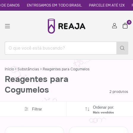
 DE DANOS
ENTREGAMOS EM TODO BRASIL
PARCELE EM ATÉ 12X
R
0
Início
>
Substâncias
>
Reagentes para Cogumelos
Reagentes para
Cogumelos
2 produtos
Ordenar por:
Filtrar
Mais vendidos