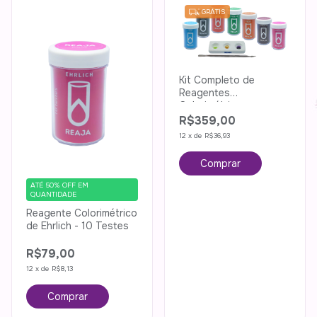
GRÁTIS
Kit Completo de
Reagentes
Colorimétricos
R$359,00
12
x
de
R$36,93
ATÉ 50% OFF
EM
QUANTIDADE
Reagente Colorimétrico
de Ehrlich - 10 Testes
R$79,00
12
x
de
R$8,13